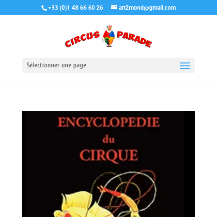
+33 (0)1 48 66 60 26
art2mond@gmail.com
Sélectionner une page