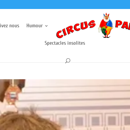
rivez nous
Humour
Spectacles insolites