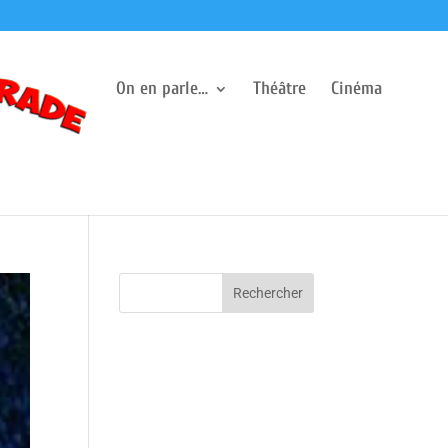
On en parle…
Théâtre
Cinéma