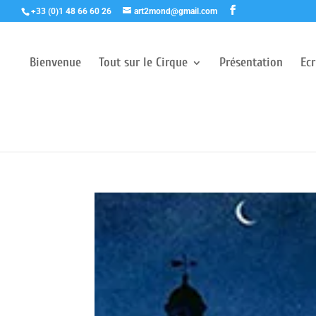
+33 (0)1 48 66 60 26
art2mond@gmail.com
Bienvenue
Tout sur le Cirque
Présentation
Ec