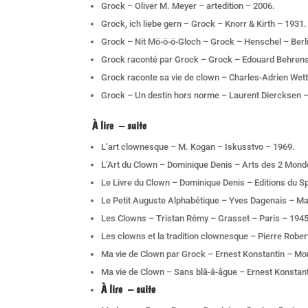
Grock – Oliver M. Meyer – artedition – 2006.
Grock, ich liebe gern – Grock – Knorr & Kirth – 1931.
Grock – Nit Mö-ö-ö-Gloch – Grock – Henschel – Berl
Grock raconté par Grock – Grock – Edouard Behrens –
Grock raconte sa vie de clown – Charles-Adrien Wett
Grock – Un destin hors norme – Laurent Diercksen –
À lire
– suite
L’art clownesque – M. Kogan – Iskusstvo – 1969.
L’Art du Clown – Dominique Denis – Arts des 2 Mond
Le Livre du Clown – Dominique Denis – Editions du S
Le Petit Auguste Alphabétique – Yves Dagenais – Ma
Les Clowns – Tristan Rémy – Grasset – Paris – 1945
Les clowns et la tradition clownesque – Pierre Rober
Ma vie de Clown par Grock – Ernest Konstantin – Mo
Ma vie de Clown – Sans blâ-â-âgue – Ernest Konstan
À lire
– suite