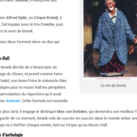
c sa sœur
Jeanne,
il interprète des
.
avec
Alfred Spitz
, au
Cirque Kratejl
, à
, fait équipe avec le trio
Conche
, puis
ors le nom de
Grock
.
Tous deux forment alors un duo qui
c-Hall
,
Grock
décide de s’émanciper du
age du Clown, et prend comme faire-
n habit, son beau-frère le violoniste
Géo
Le rire de Grock
adapte pour le music-hall les péripéties
 percutantes du répertoire qu’il avait
avec
Antonet
.
Cette formule est nouvelle.
s plus tard, il engage le distingué
Max van Embden
, qui deviendra son meilleur f
À partir de ce moment,
Grock
vole de succès en succès dans le monde entier av
ui va s’étoffer chaque année, tant au Cirque qu’au Music-Hall.
 d’anthologie