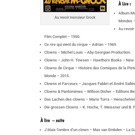
À Lire
:
Album Ma
Au revoir monsieur Grock
Mondes –
Au revoir
Film Complet – 1950.
Ce rire qui vient du cirque – Adrian – 1969.
Clowns – Michel Louis – Aby Georgian Production.
Clowns – John H. Towsen – Hawthorn Books – New 
Clowns de Cirque – Histoire des Comiques de la Pist
Monde – 2015.
Clowns et Farceurs – Jacques Fabbri et André Sallé
Clowns & Pantomimes – Willson Disher – Editions B
Das Lachen des clowns – Mario Turra – Henschelverl
Die grossen Clowns – K. Hoche, T. Meissner und B. 
À lire
– suite
J’étais l’ombre d’un clown – Max van Embden – La Ga