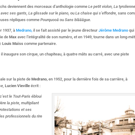
tchs deviennent des morceaux d’anthologie comme
Le petit violon, La tyrolienn
e avec ses gants, La glissade sur le piano,
ou
La chaise qui s’effondre,
sans com
euses répliques comme
Pourquooâ
ou
Sans blâââgue.
er 1937, à
Medrano,
il se fait assisté par le jeune directeur
Jérôme Medrano
qui 
nie de
Max
avec l’intégralité de son numéro, et en 1949, tourne dans un long-mé
c
Louis Maïss
comme partenaire.
, il inaugure son cirque, un chapiteau, à quatre mâts au carré, avec une piste
ale sur la piste de
Medrano,
en 1952, pour la dernière fois de sa carrière, à
se,
Lucien Vieville
écrit :
c’est le Tout-Paris ébloui
ère la piste, multipliant
rotestations et ses
les professionnels du rire