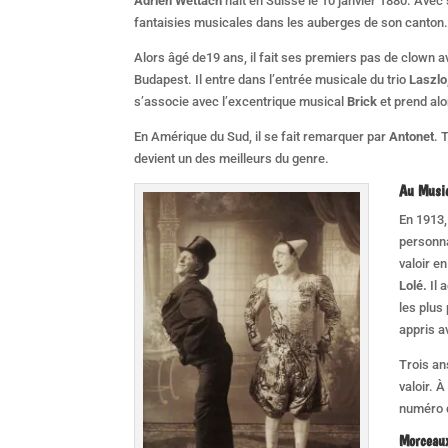
Adrien Wettach
naît en Suisse le 10 janvier 1880. Ave
fantaisies musicales dans les auberges de son canton
Alors âgé de19 ans, il fait ses premiers pas de clown 
Budapest. Il entre dans l’entrée musicale du trio
Laszlo
s’associe avec l’excentrique musical
Brick
et prend al
En Amérique du Sud, il se fait remarquer par
Antonet
. 
devient un des meilleurs du genre.
Au Musi
En 1913
personn
valoir e
Lolé.
Il 
les plus
appris 
Trois an
valoir. 
numéro q
Morceaux