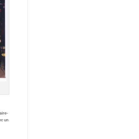
aire-
ec un