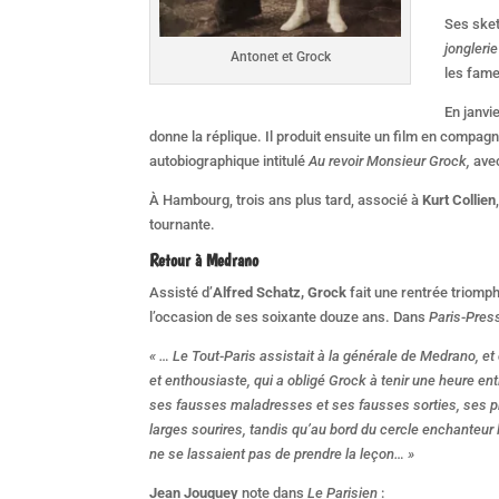
Ses ske
jongleri
Antonet et Grock
les fam
En janvi
donne la réplique. Il produit ensuite un film en compag
autobiographique intitulé
Au revoir Monsieur Grock,
ave
À Hambourg, trois ans plus tard, associé à
Kurt Collien
tournante.
Retour à Medrano
Assisté d’
Alfred Schatz, Grock
fait une rentrée triomph
l’occasion de ses soixante douze ans. Dans
Paris-Pres
« … Le Tout-Paris assistait à la générale de Medrano, et 
et enthousiaste, qui a obligé Grock à tenir une heure enti
ses fausses maladresses et ses fausses sorties, ses p
larges sourires, tandis qu’au bord du cercle enchanteur 
ne se lassaient pas de prendre la leçon… »
Jean Jouquey
note dans
Le Parisien
: