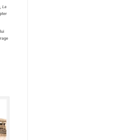
e, La
pter
lui
trage