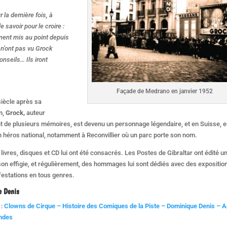
 la dernière fois, à
e savoir pour le croire :
ment mis au point depuis
 n’ont pas vu Grock
conseils… Ils iront
Façade de Medrano en janvier 1952
iècle après sa
on,
Grock,
auteur
 de plusieurs mémoires, est devenu un personnage légendaire, et en Suisse, e
 héros national, notamment à Reconvillier où un parc porte son nom.
 livres, disques et CD lui ont été consacrés. Les Postes de Gibraltar ont édité u
son effigie, et régulièrement, des hommages lui sont dédiés avec des expositio
estations en tous genres.
e Denis
:
Clowns de Cirque – Histoire des Comiques de la Piste – Dominique Denis – A
ndes