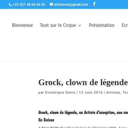
+33 (0)1 48 66 60 26
art2mond@gmail.com
Bienvenue
Tout sur le Cirque
Présentation
Ec
Grock, clown de légende
par
Dominique Denis
|
13 Juin 2016
|
Artistes
,
To
Grock, clown de légende, un Artiste d’exception, une ve
En Suisse