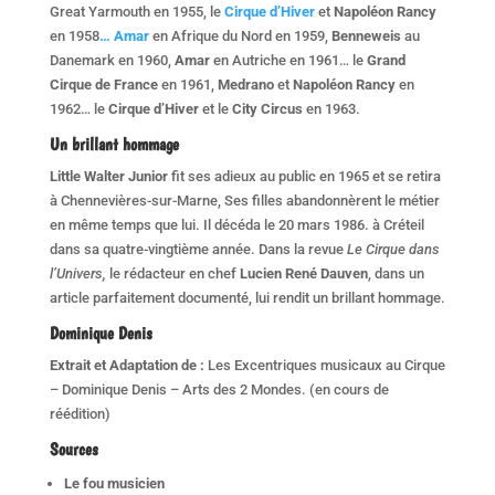
Great Yarmouth en 1955, le
Cirque d’Hiver
et
Napoléon Rancy
en 1958
… Amar
en Afrique du Nord en 1959,
Benneweis
au
Danemark en 1960,
Amar
en Autriche en 1961… le
Grand
Cirque de France
en 1961,
Medrano
et
Napoléon Rancy
en
1962… le
Cirque d’Hiver
et le
City Circus
en 1963.
Un brillant hommage
Little Walter Junior
fit ses adieux au public en 1965 et se retira
à Chennevières-sur-Marne, Ses filles abandonnèrent le métier
en même temps que lui. Il décéda le 20 mars 1986. à Créteil
dans sa quatre-vingtième année. Dans la revue
Le
Cirque dans
l’Univers,
le rédacteur en chef
Lucien René Dauven
, dans un
article parfaitement documenté, lui rendit un brillant hommage.
Dominique Denis
Extrait et Adaptation de :
Les Excentriques musicaux au Cirque
– Dominique Denis – Arts des 2 Mondes. (en cours de
réédition)
Sources
Le fou musicien