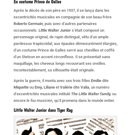
En costume Prince de Galles
Après le décès de son père en 1937, il se lança dans les
excentricités musicales en compagnie de son beau-frère
Roberto Germain
, puis avec d’autres partenaires
occasionnels.
Little Walter Junior
s’était composé un
personnage original, de rapin distingué, vêtu d’un ample
pardessus trapézoïdal, aux épaules déme­surément élargies,
d’un costume Prince de Galles serré aux chevilles et coiffé
d’un Stetson en ac­cent circonflexe. Il se présentait sans
maquillage, les cheveux longs recouvrant ses oreilles.
Incontestablement, sa silhouette était originale.
Après la guerre, il monta avec ses trois filles
Emilie
dite
Miquette
ou
Emy, Liliane
et
Valérie
dite
Valia
, un numéro
d’excentricités musicales intitulé
The Little Walter family,
ou
encore
le fou musicien,
qu’il promena dans le monde entier.
Little Walter Junior dans Tiger Rag