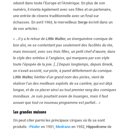
oduisit dans toute l’Europe et l’Amérique. En plus de son
numéro, il monta également avec ses filles et un partenaire,
une entrée de clowns traditionnelle avec un final sur
échasses. En avril 1963, le merveilleux
Serge
écrivit dans un
de ses articles :
« …Il y a le retour de
Little Walter,
un énergumène comique de
bon aloi, ne se contentant pas seule­ment des facilités du rire,
mais inno­vant, avec ses trois filles, un petit chef-d’œuvre, dans
le style des entrées à l’anglaise, qui marquera par son style
toute l’épopée de la joie. […] Depuis longtemps, depuis
Grock,
on n’avait assisté, sur piste, à pareil dé­ferlement du comique.
Little Walter,
héritier d’un grand nom des pistes, vient de
réaliser l’un des meilleurs exploits de sa carrière, qui est déjà
longue, et de se placer ainsi au tout premier rang des comi­ques
mondiaux. Je suis pourtant avare de louanges, mais il faut
avouer que tout ce nouveau programme est parfait… »
Les grandes maisons
On peut citer parmi les principaux cirques où ils se sont
produits :
Pinder
en 1951,
Medrano
en 1952,
Hippodrome
de