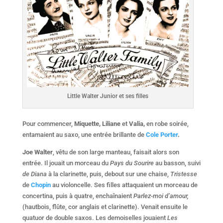
Little Walter Junior et ses filles
Pour commencer,
Miquette, Liliane
et
Valia,
en robe soirée,
entamaient au saxo, une entrée brillante de
Cole Porter
.
Joe Walter
, vêtu de son large manteau, faisait alors son
entrée. Il jouait un morceau du
Pays du Sourire
au basson, suivi
de Diana
à la clarinette, puis, debout sur une chaise,
Tristesse
de
Chopin
au violoncelle. Ses filles attaquaient un morceau de
concertina, puis à quatre, enchaînaient
Parlez-moi d’amour,
(hautbois, flûte, cor anglais et clarinette). Venait ensuite le
quatuor de double saxos. Les demoiselles jouaient
Les