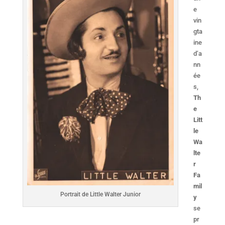
e
vin
gta
ine
d’a
nn
ée
s,
Th
e
Litt
le
Wa
lte
r
Fa
mil
Portrait de Little Walter Junior
y
se
pr