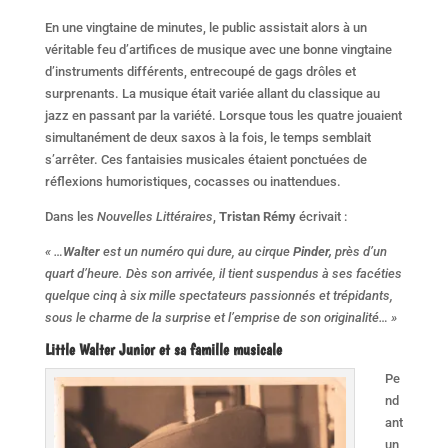
En une vingtaine de minutes, le public assistait alors à un
véritable feu d’artifices de musique avec une bonne vingtaine
d’instruments différents, entrecoupé de gags drôles et
surprenants. La musique était variée allant du classique au
jazz en passant par la variété. Lorsque tous les quatre jouaient
simultanément de deux saxos à la fois, le temps semblait
s’arrêter. Ces fantaisies musicales étaient ponctuées de
réflexions humoristiques, cocasses ou inattendues.
Dans les
Nouvelles Littéraires
,
Tristan Rémy
écrivait :
« …
Walter
est un numéro qui dure, au cirque
Pinder,
près d’un
quart d’heure. Dès son arrivée, il tient suspendus à ses facé­ties
quelque cinq à six mille specta­teurs passionnés et trépidants,
sous le charme de la surprise et l’emprise de son originalité… »
Little Walter Junior
et sa famille musicale
Pe
nd
ant
un