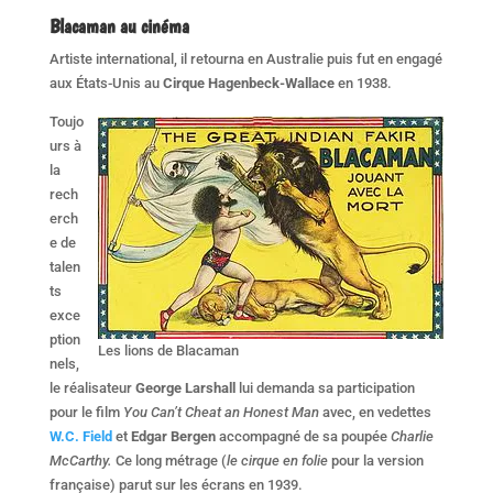
Blacaman au cinéma
Artiste international, il retourna en Australie puis fut en engagé
aux États-Unis au
Cirque Hagenbeck-Wallace
en 1938.
Toujo
urs à
la
rech
erch
e de
talen
ts
exce
ption
Les lions de Blacaman
nels,
le réalisateur
George Larshall
lui demanda sa participation
pour le film
You Can’t Cheat an Honest Man
avec, en vedettes
W.C. Field
et
Edgar Bergen
accompagné de sa poupée
Charlie
McCarthy.
Ce long métrage (
le cirque en folie
pour la version
française) parut sur les écrans en 1939.