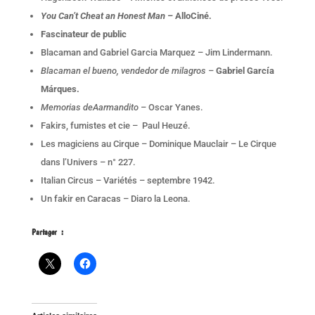
You Can’t Cheat an Honest Man –
AlloCiné.
Fascinateur de public
Blacaman and Gabriel Garcia Marquez – Jim Lindermann.
Blacaman el bueno, vendedor de milagros –
Gabriel García
Márques.
Memorias deAarmandito –
Oscar Yanes.
Fakirs, fumistes et cie – Paul Heuzé.
Les magiciens au Cirque – Dominique Mauclair – Le Cirque
dans l’Univers – n° 227.
Italian Circus – Variétés – septembre 1942.
Un fakir en Caracas – Diaro la Leona.
Partager :