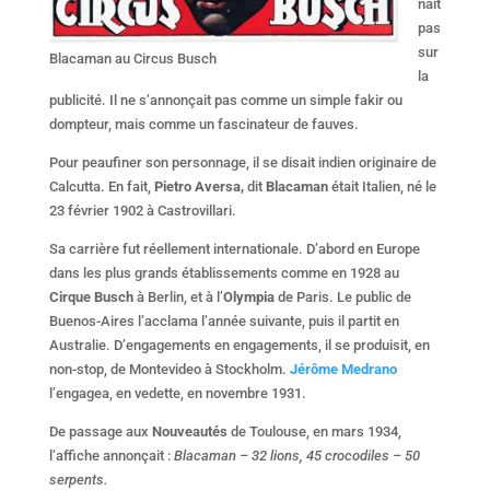
nait
pas
sur
Blacaman au Circus Busch
la
publicité. Il ne s’annonçait pas comme un simple fakir ou
dompteur, mais comme un fascinateur de fauves.
Pour peaufiner son personnage, il se disait indien originaire de
Calcutta. En fait,
Pietro Aversa,
dit
Blacaman
était Italien, né le
23 février 1902 à Castrovillari.
Sa carrière fut réellement internationale. D’abord en Europe
dans les plus grands établissements comme en 1928 au
Cirque Busch
à Berlin, et à l’
Olympia
de Paris. Le public de
Buenos-Aires l’acclama l’année suivante, puis il partit en
Australie. D’engagements en engagements, il se produisit, en
non-stop, de Montevideo à Stockholm.
Jérôme Medrano
l’engagea, en vedette, en novembre 1931.
De passage aux
Nouveautés
de Toulouse, en mars 1934,
l’affiche annonçait :
Blacaman – 32 lions, 45 crocodiles – 50
serpents.