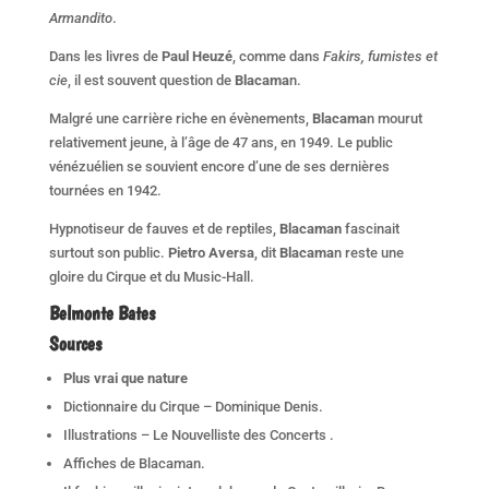
Armandito
.
Dans les livres de
Paul Heuzé
, comme dans
Fakirs, fumistes et
cie
, il est souvent question de
Blacama
n.
Malgré une carrière riche en évènements,
Blacama
n mourut
relativement jeune, à l’âge de 47 ans, en 1949. Le public
vénézuélien se souvient encore d’une de ses dernières
tournées en 1942.
Hypnotiseur de fauves et de reptiles,
Blacaman
fascinait
surtout son public.
Pietro Aversa
, dit
Blacama
n reste une
gloire du Cirque et du Music-Hall.
Belmonte Bates
Sources
Plus vrai que nature
Dictionnaire du Cirque – Dominique Denis.
Illustrations – Le Nouvelliste des Concerts .
Affiches de Blacaman.