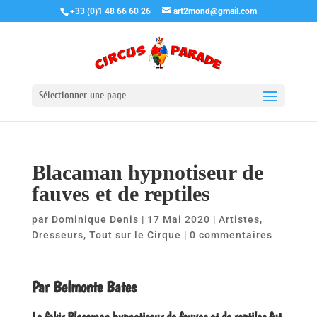
+33 (0)1 48 66 60 26
art2mond@gmail.com
Sélectionner une page
Blacaman hypnotiseur de
fauves et de reptiles
par
Dominique Denis
|
17 Mai 2020
|
Artistes
,
Dresseurs
,
Tout sur le Cirque
|
0 commentaires
Par Belmonte Bates
Le fakir Blacaman hypnotiseur de fauves et de reptiles fut