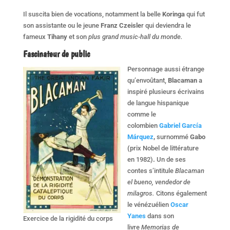
Il suscita bien de vocations, notamment la belle
Koringa
qui fut
son assistante ou le jeune
Franz Czeisle
r qui deviendra le
fameux
Tihany
et son
plus grand music-hall du monde.
Fascinateur de public
Personnage aussi étrange
qu’envoûtant,
Blacaman
a
inspiré plusieurs écrivains
de langue hispanique
comme le
colombien
Gabriel García
Márquez
,
surnommé
Gabo
(
prix Nobel de littérature
en 1982)
.
Un de ses
contes s’intitule
Blacaman
el bueno, vendedor de
milagros.
Citons également
le vénézuélien
Oscar
Yanes
dans son
Exercice de la rigidité du corps
livre
Memorias de