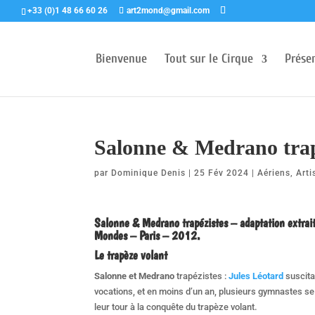
+33 (0)1 48 66 60 26
art2mond@gmail.com
Bienvenue
Tout sur le Cirque
Prése
Salonne & Medrano trap
par
Dominique Denis
|
25 Fév 2024
|
Aériens
,
Arti
Salonne & Medrano trapézistes – adaptation extra
Mondes – Paris – 2012.
Le trapèze volant
Salonne et Medrano
trapézistes :
Jules Léotard
suscita
vocations, et en moins d’un an, plusieurs gymnastes se
leur tour à la conquête du trapèze volant.