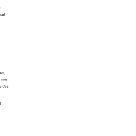
e
çait
ux,
 ces
ue des
t