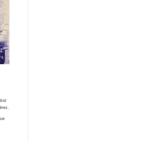
drid
ére
z.
que