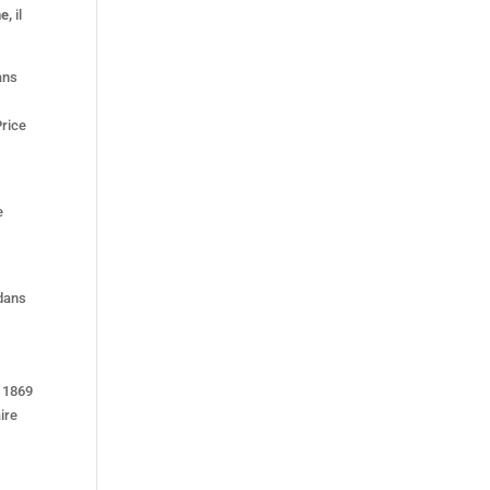
e,
il
ans
Price
e
 dans
ire