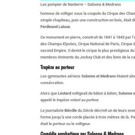
Les pompier de Nanterre – Saloone & Medrano
honneur de voltiger sous la coupole du Cirque des Cham
simple chapiteau, puis une construction en bois, était 
Ferdinand Laloue.
Ce monument en pierre, construit de 1841 à 1843 par l’
des Champs-Elysées, Cirque National de Paris, Cirque de
second Empire. Il devint le cirque le plus prestigieux
membres éminents du Jockey Club et des lions de la ca
Trapèze au porteur
Les gymnastes aériens
Salonne et Medrano
étaient alo
consécration.
Alors que
Léotard
voltigeait de bâton à bâton,
Salonne 
appelé l
e trapèze volant au porteur.
Le journaliste
Biéville
du
Siècle
décrivit un de leurs exer
forme jusqu’à une corde placée à trois mètres de là. Pa
était le porteur ou le voltigeur.
Comédie acrobatique par Salonne & Medrano