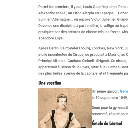
Parmi les premiers, il y eut, Louis Godefroy, chez Renz 
Alexandre Stekel, au Circo Alegria en Espagne,… Dezèd
Suhr, en Allemagne,… ou encore Victor Julien en Grand
Devenue une discipline à part entière, la voltige au trap
pratiquée par des artistes de classe tels les frères Al
Théodore Loyal.
Après Berlin, Saint-Pétersbourg, Londres, New York,
J
étoile incontestée du Cirque, se produisit à Madrid, au C
Principe Alfonso. Gaetano Cinisell. dirigeait. Ce cirque,
appartenait à Simon de la Rivas, situé à la Fuentes-Cast
des plus belles avenue de la capitale, était fréquenté p
Une vocation
Un jeune garçon,
Gero
le 30 septembre 1849, é
Doué pour la gymnasti
renommé, réputé pour 
Émule de Léotard