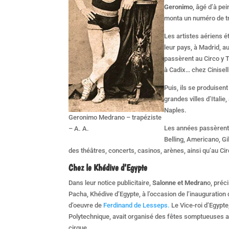
Geronimo
, âgé d’à pe
monta un numéro de tr
Les artistes aériens é
leur pays, à Madrid, a
passèrent au Circo y 
à Cadix… chez Ciniselli
Puis, ils se produisen
grandes villes d’Itali
Naples.
Geronimo Medrano – trapéziste
Les années passèrent, 
– A. A.
Belling, Americano, Gi
des théâtres, concerts, casinos, arènes, ainsi qu’au Ci
Chez le Khédive d’Egypte
Dans leur notice publicitaire,
Salonne et Medran
o, préc
Pacha, Khédive d’Egypte, à l’occasion de l’inauguration
d’oeuvre de
Ferdinand de Lesseps.
Le Vice-roi d’Egypte
Polytechnique, avait organisé des fêtes somptueuses a
cirque.