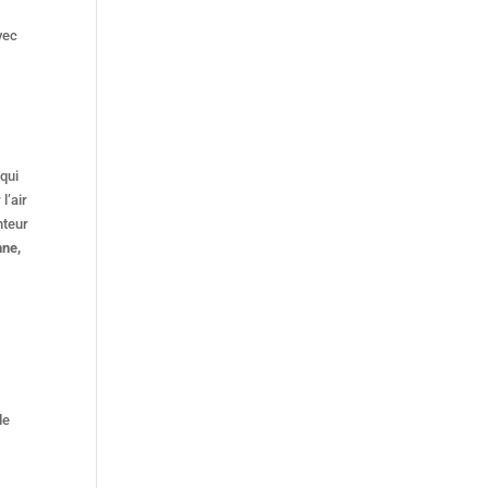
vec
 qui
l’air
nteur
ne,
de