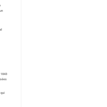
e
 un
al
ysées
 qui