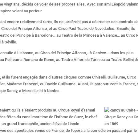
ine vingt ans, décida de voler de ses propres ailes. Avec son ami
Léopold Salonn
apèze volant au porteur.
tant encore relativement rares, ils ne tardèrent pas à décrocher des contrats d
u Circo del Principe Alfonso, et au Circo Paul Teatro de Novedades. Ensuite, ils
Teatro del Principe à Barcelone… au Teatro de la Princesa à Valence… au Circo 
 à Séville.
t ensuite à Lisbonne, au Circo del Principe Alfonso,…à Genève… dans les plus
e, au Politeama Romano de Rome, au Teatro Alfieri de Turin ou au Teatro Bellini d
et ils furent engagés dans d’autres cirques comme Ciniselli, Guillaume, Circo
llet, Madame Franconi, ou Davide Guillaume. Aussi, ils parcoururent la France,
rque Rancy, à Marseille et à Nantes.
isaient qu’ils s’étaient produits au Cirque Royal d’Ismaïl
 des fêtes du canal maritime de l’isthme de Suez, le chef
Cirque Rancy au Ca
, un grand francophile, ancien élève de l’école
en 1869
vec des spectacles venus de France, de l’opéra à la comédie en passant par le