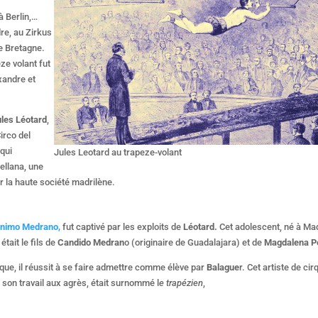
à Berlin,…
re, au Zirkus
e Bretagne.
èze volant fut
exandre et
ules Léotard
,
irco del
 qui
Jules Leotard au trapeze-volant
ellana, une
ar la haute société madrilène.
nimo Medrano,
fut captivé par les exploits de
Léotard.
Cet adolescent, né à Ma
tait le fils de
Candido Medran
o (originaire de Guadalajara) et de
Magdalena P
que, il réussit à se faire admettre comme élève par
Balague
r. Cet artiste de cir
son travail aux agrès, était surnommé l
e trapézien
,