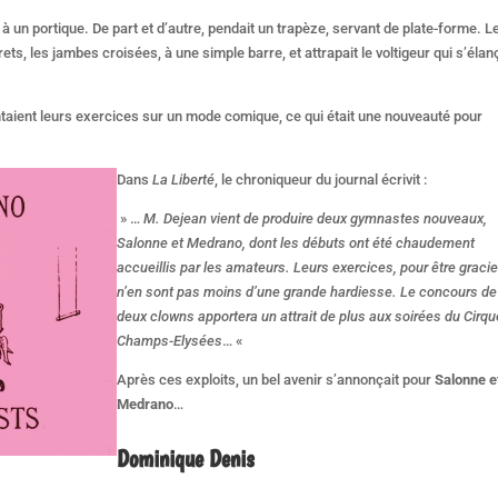
à un portique. De part et d’autre, pendait un trapèze, servant de plate-forme. L
rets, les jambes croisées, à une simple barre, et attrapait le voltigeur qui s’élan
ntaient leurs exercices sur un mode comique, ce qui était une nouveauté pour
Dans
La Liberté
, le chroniqueur du journal écrivit :
» …
M. Dejean vient de produire deux gymnastes nouveaux,
Salonne et Medrano, dont les débuts ont été chaudement
accueillis par les amateurs. Leurs exercices, pour être gracie
n’en sont pas moins d’une grande hardiesse. Le concours de
deux clowns apportera un attrait de plus aux soirées du Cirq
Champs-Elysées
… «
Après ces exploits, un bel avenir s’annonçait pour
Salonne e
Medrano
…
Dominique Denis