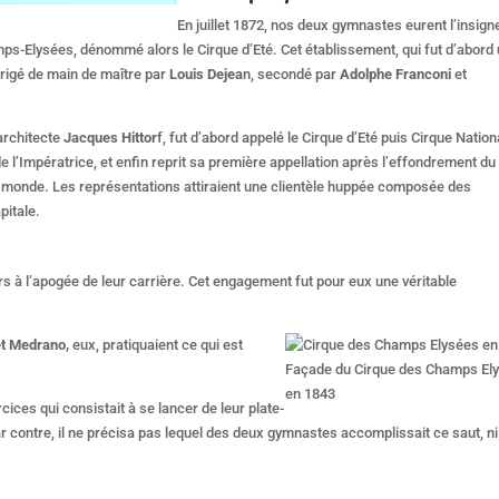
En juillet 1872, nos deux gymnastes eurent l’insign
ps-Elysées, dénommé alors le Cirque d’Eté. Cet établissement, qui fut d’abord
dirigé de main de maître par
Louis Dejea
n, secondé par
Adolphe Franconi
et
architecte
Jacques Hittor
f, fut d’abord appelé le Cirque d’Eté puis Cirque Nation
 l’Impératrice, et enfin reprit sa première appellation après l’effondrement du
 du monde. Les représentations attiraient une clientèle huppée composée des
pitale.
rs à l’apogée de leur carrière. Cet engagement fut pour eux une véritable
et Medrano,
eux, pratiquaient ce qui est
Façade du Cirque des Champs El
en 1843
cices qui consistait à se lancer de leur plate-
r contre, il ne précisa pas lequel des deux gymnastes accomplissait ce saut, ni