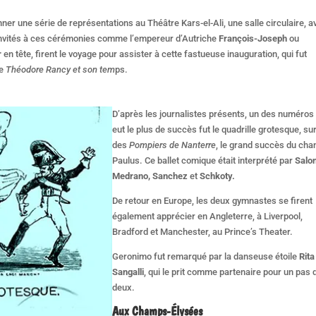
ner une série de représentations au Théâtre Kars-el-Ali, une salle circulaire, a
nvités à ces cérémonies comme l’empereur d’Autriche
François-Joseph
ou
r
en tête, firent le voyage pour assister à cette fastueuse inauguration, qui fut
ge
Théodore Rancy et son tem
ps.
D’après les journalistes présents, un des numéros
eut le plus de succès fut le quadrille grotesque, sur 
des
Pompiers de Nanterre
, le grand succès du cha
Paulus. Ce ballet comique était interprété par
Salon
Medrano, Sanchez
et
Schkoty.
De retour en Europe, les deux gymnastes se firent
également apprécier en Angleterre, à Liverpool,
Bradford et Manchester, au Prince’s Theater.
Geronimo fut remarqué par la danseuse étoile
Rita
Sangalli
, qui le prit comme partenaire pour un pas 
deux.
Aux Champs-Élysées