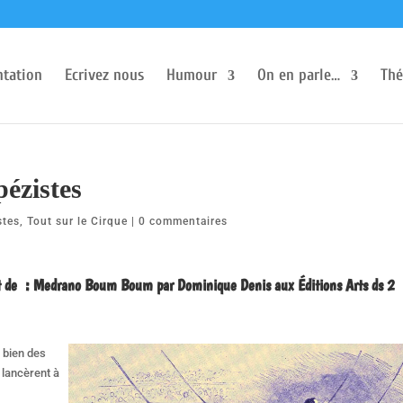
ntation
Ecrivez nous
Humour
On en parle…
Thé
ézistes
stes
,
Tout sur le Cirque
|
0 commentaires
it de : Medrano Boum Boum par Dominique Denis aux Éditions Arts ds 2
 bien des
 lancèrent à