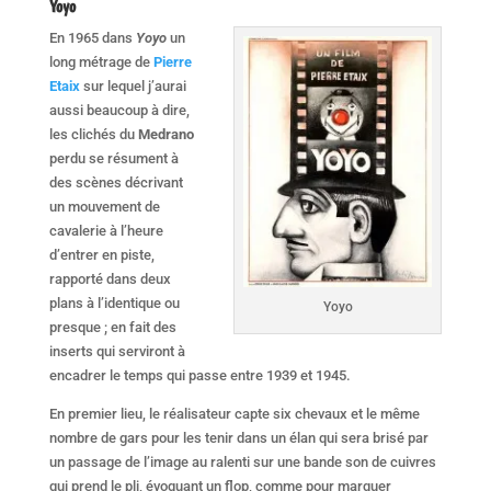
Yoyo
En 1965 dans
Yoyo
un
long métrage de
Pierre
Etaix
sur lequel j’aurai
aussi beaucoup à dire,
les clichés du
Medrano
perdu se résument à
des scènes décrivant
un mouvement de
cavalerie à l’heure
d’entrer en piste,
rapporté dans deux
plans à l’identique ou
Yoyo
presque ; en fait des
inserts qui serviront à
encadrer le temps qui passe entre 1939 et 1945.
En premier lieu, le réalisateur capte six chevaux et le même
nombre de gars pour les tenir dans un élan qui sera brisé par
un passage de l’image au ralenti sur une bande son de cuivres
qui prend le pli, évoquant un flop, comme pour marquer