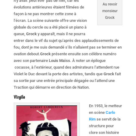
n’y avait
peut être
pas de filet, car les
Au revoir
évolutions antérieures étaient filmées de
monsieur
façon à ne pas montrer cette zone à
Grock
l’écran. La scène suivante offre une vision
globale du cercle ou a été placé un piano à
queue,
Grock
y apparaît, mais il ne pourra
entrer dans le vif du sujet qu’après des applaudissements de
fou, dont je me suis demandé s‘ils n’allaient pas se terminer en
ovation debout.
Grock
présente ensuite son célèbre numéro
avec son partenaire
Louis Maïss
. À noter un épilogue
cocasse, à l’extérieur, quand des admirateurs l’attendent rue
Violet le Duc devant la porte des artistes, tandis que
Grock
fait
sa sortie par une entrée principale dégagée ou l’attend une
Traction qui démarre en direction de Nation.
Virgile
En 1953, le metteur
en scène
Carlo
Rim
se servit de la
structure pour
clore son histoire