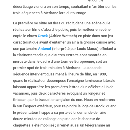
et dont le
décorticage viendra en son temps, souhaitant m’arrêter sur les
trois séquences à
Medrano
lors du tournage.
La première se situe au tiers du récit, dans une scène ou le
réalisateur filme d’abord le public, puis le metteur en scène
capte le clown
Grock
(Adrien Wettach)
en piste dans son jeu
caractéristique avant d’entamer un air à la grosse caisse avec
son partenaire
Antonet
(interprété par
Louis Maïss
) officiant à
la clarinette tandis que d’autres extraits sont montrés en
incrusté dans le cadre d’une tournée Européenne, soit un
premier spot de trois minutes à
Medrano
. La seconde
séquence intervient quasiment à l’heure de film, en 1939,
quand le réalisateur décompose l’enseigne lumineuse latérale
laissant apparaître les premières lettres d’un célèbre club de
vacances, puis deux caractères évoquant un rongeur et
finissant par la traduction anglaise du non. Nous en resterons
là sur l’aspect extérieur, pour rejoindre la loge de
Grock
, quand
le présentateur frappe à sa porte et lui demande de faire
douze minutes de rallonge en piste car le danseur de
claquettes a été mobilisé ; il remet aussi un télégramme au