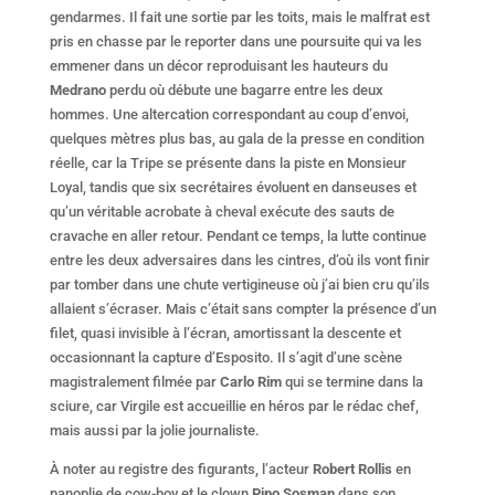
gendarmes. Il fait une sortie par les toits, mais le malfrat est
pris en chasse par le reporter dans une poursuite qui va les
emmener dans un décor reproduisant les hauteurs du
Medrano
perdu où débute une bagarre entre les deux
hommes. Une altercation correspondant au coup d’envoi,
quelques mètres plus bas, au gala de la presse en condition
réelle, car la Tripe se présente dans la piste en Monsieur
Loyal, tandis que six secrétaires évoluent en danseuses et
qu’un véritable acrobate à cheval exécute des sauts de
cravache en aller retour. Pendant ce temps, la lutte continue
entre les deux adversaires dans les cintres, d’où ils vont finir
par tomber dans une chute vertigineuse où j’ai bien cru qu’ils
allaient s’écraser. Mais c’était sans compter la présence d’un
filet, quasi invisible à l’écran, amortissant la descente et
occasionnant la capture d’Esposito. Il s’agit d’une scène
magistralement filmée par
Carlo Rim
qui se termine dans la
sciure, car Virgile est accueillie en héros par le rédac chef,
mais aussi par la jolie journaliste.
À noter au registre des figurants, l’acteur
Robert Rollis
en
panoplie de cow-boy et le clown
Pipo Sosman
dans son