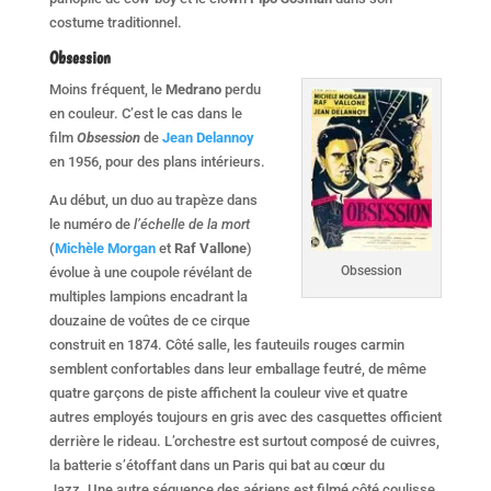
costume traditionnel.
Obsession
Moins fréquent, le
Medrano
perdu
en couleur. C’est le cas dans le
film
Obsession
de
Jean Delannoy
en 1956, pour des plans intérieurs.
Au début, un duo au trapèze dans
le numéro de
l’échelle de la mort
(
Michèle Morgan
et
Raf Vallone
)
Obsession
évolue à une coupole révélant de
multiples lampions encadrant la
douzaine de voûtes de ce cirque
construit en 1874. Côté salle, les fauteuils rouges carmin
semblent confortables dans leur emballage feutré, de même
quatre garçons de piste affichent la couleur vive et quatre
autres employés toujours en gris avec des casquettes officient
derrière le rideau. L’orchestre est surtout composé de cuivres,
la batterie s’étoffant dans un Paris qui bat au cœur du
Jazz. Une autre séquence des aériens est filmé côté coulisse