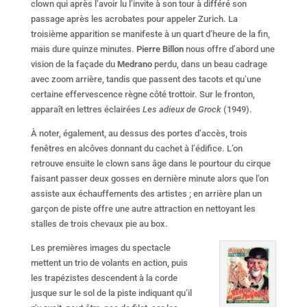
clown qui après l’avoir lu l’invite à son tour à différé son
passage après les acrobates pour appeler Zurich. La
troisième apparition se manifeste à un quart d’heure de la fin,
mais dure quinze minutes.
Pierre Billon
nous offre d’abord une
vision de la façade du
Medrano
perdu, dans un beau cadrage
avec zoom arrière, tandis que passent des tacots et qu’une
certaine effervescence règne côté trottoir. Sur le fronton,
apparaît en lettres éclairées
Les adieux de Grock
(1949).
À noter, également, au dessus des portes d’accès, trois
fenêtres en alcôves donnant du cachet à l’édifice. L’on
retrouve ensuite le clown sans âge dans le pourtour du cirque
faisant passer deux gosses en dernière minute alors que l’on
assiste aux échauffements des artistes ; en arrière plan un
garçon de piste offre une autre attraction en nettoyant les
stalles de trois chevaux pie au box.
Les premières images du spectacle
mettent un trio de volants en action, puis
les trapézistes descendent à la corde
jusque sur le sol de la piste indiquant qu’il