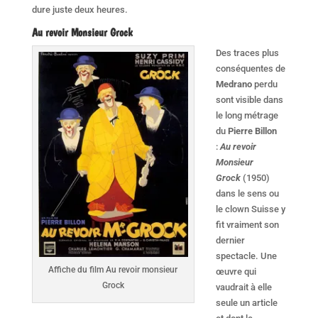
dure juste deux heures.
Au revoir Monsieur Grock
Des traces plus
conséquentes de
Medrano
perdu
sont visible dans
le long métrage
du
Pierre Bill
o
n
:
Au revoir
Monsieur
Grock
(1950)
dans le sens ou
le clown Suisse y
fit vraiment son
dernier
spectacle. Une
Affiche du film Au revoir monsieur
œuvre qui
Grock
vaudrait à elle
seule un article