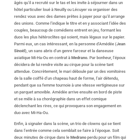
âgés qu’il a recruté sur le tas et les invite à séjourner dans un
hôtel particulier loué à Neuilly ou Lécuyer va organiser des
rendez vous avec des dames prêtes à payer pour qu’il arrange
des unions. Comme l’indique le titre et en y associant l’idée des
couples, beaucoup de comédiens entrent en jeu, formant les
duos les plus hétéroclites qui soient, mais légaux sur le papier.
Parmi eux, un cas intéressant, en la personne d’Amédée (
Jean
Sinoël
), un sans abris d’un genre farceur et la danseuse
asiatique Mi-Ha-Ou en contrat à
Medrano.
Par bonheur, l’époux
décidera de lui rendre visite au cirque pour la scène tant
attendue. Concrètement, le mari déboule par un des vomitoires
de la salle coiffé d’un chapeau haut de forme, l’air détendu,
pendant que sa femme tournoie à une vitesse vertigineuse sur
un parquet amovible. Amédée arrive ensuite en bord de piste
et se mêle à sa chorégraphie dans un effet comique
déclenchant les rires, ce qui provoquera son engagement en
duo avec Mi-Ha-Ou.
Enfin, à signaler dans la scène, un trio de clowns qui se tient
dans l’entrée comme cela semblait se faire à l’époque. Soit
deux minutes de cirque dans le
Medrano
perdu pour un film qui