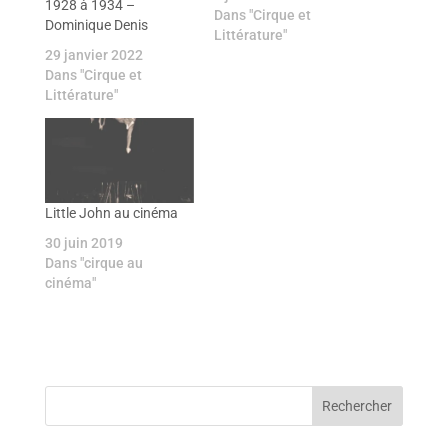
1928 à 1934 –
Dans "Cirque et
Dominique Denis
Littérature"
29 janvier 2022
Dans "Cirque et
Littérature"
Little John au cinéma
30 juin 2019
Dans "cirque au
cinéma"