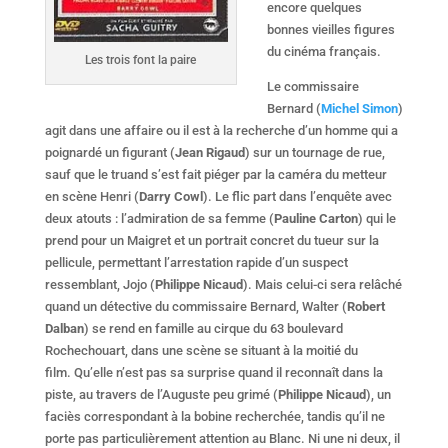
encore quelques
bonnes vieilles figures
du cinéma français.
Les trois font la paire
Le commissaire
Bernard (
Michel Simon
)
agit dans une affaire ou il est à la recherche d’un homme qui a
poignardé un figurant (
Jean Rigaud
) sur un tournage de rue,
sauf que le truand s’est fait piéger par la caméra du metteur
en scène Henri (
Darry Cowl
). Le flic part dans l’enquête avec
deux atouts : l’admiration de sa femme (
Pauline Carton
) qui le
prend pour un Maigret et un portrait concret du tueur sur la
pellicule, permettant l’arrestation rapide d’un suspect
ressemblant, Jojo (
Philippe Nicaud
). Mais celui-ci sera relâché
quand un détective du commissaire Bernard, Walter (
Robert
Dalban
) se rend en famille au cirque du 63 boulevard
Rochechouart, dans une scène se situant à la moitié du
film. Qu’elle n’est pas sa surprise quand il reconnaît dans la
piste, au travers de l’Auguste peu grimé (
Philippe Nicaud
), un
faciès correspondant à la bobine recherchée, tandis qu’il ne
porte pas particulièrement attention au Blanc. Ni une ni deux, il