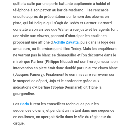
quitte la salle par une porte battante capitonnée à hublot et
téléphone à son patron au bar de
Medrano
. Il se rencarde
ensuite auprès du présentateur sur le nom des clowns en
piste, qui lui indique qu’il s’agit de Teddy et Partner. Bernard
constate à son arrivée que Walter a vue juste et les agents font
une visite aux clowns, passant d’abord par les coulisses
proposant une affiche d’
Achille Zavatta
, puis dans la loge des
amuseurs, ou ils embarquent illico Teddy. Mais les enquêteurs
ne verront pas le blanc se démaquiller et l’on découvre dans le
miroir que Partner (
Philippe Nicaud
) est son frère jumeau ; son
intervention en piste était donc doublé par un autre clown blanc
(
Jacques Famer
y). Finalement le commissaire va revenir sur
le suspect de départ, Jojo et le confondre grâce aux
indications d’Albertine (
Sophie Desmaret
) dit Titine la
gourgandine.
Les
Bario
furent les conseillers techniques pour les
séquences clowns, et pendant un instant dans une séquence
en coulisses, on aperçoit
Nello
dans le rôle du régisseur du
cirque.