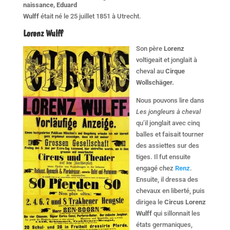
naissance, Eduard
Wulff
était né le 25 juillet 1851 à Utrecht.
Lorenz Wulff
Son père
Lorenz
voltigeait et jonglait à
cheval au
Cirque
Wollschäger.
Nous pouvons lire dans
Les jongleurs à cheval
qu’il jonglait avec cinq
balles et faisait tourner
des assiettes sur des
tiges. Il fut ensuite
engagé chez
Renz
.
Ensuite, il dressa des
chevaux en liberté, puis
dirigea le
Circus Lorenz
Wulff
qui sillonnait les
états germaniques,