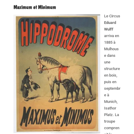
Maximum et Minimum
Le Circus
Eduard
Wulff
arriva en
1885 à
Mulhous
e dans
une
structure
en bois,
puis en
septembr
e à
Munich,
Isathor
Platz. La
troupe
compren