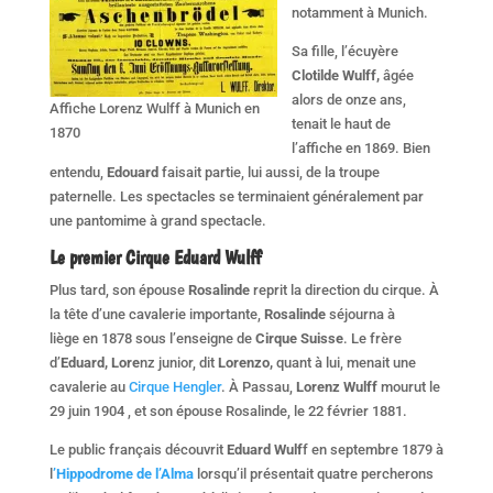
notamment à Munich.
Sa fille, l’écuyère
Clotilde Wulff,
âgée
alors de onze ans,
Affiche Lorenz Wulff à Munich en
tenait le haut de
1870
l’affiche en 1869. Bien
entendu,
Edouard
faisait partie, lui aussi, de la troupe
paternelle. Les spectacles se terminaient généralement par
une pantomime à grand spectacle.
Le premier Cirque Eduard Wulff
Plus tard, son épouse
Rosalinde
reprit la direction du cirque. À
la tête d’une cavalerie importante,
Rosalinde
séjourna à
liège en 1878 sous l’enseigne de
Cirque Suisse
. Le frère
d’
Eduard, Lore
nz junior, dit
Lorenzo,
quant à lui, menait une
cavalerie au
Cirque Hengler
. À Passau,
Lorenz Wulff
mourut le
29 juin 1904 , et son épouse Rosalinde, le 22 février 1881.
Le public français découvrit
Eduard Wulf
f en septembre 1879 à
l
’Hippodrome de l’Alma
lorsqu’il présentait quatre percherons