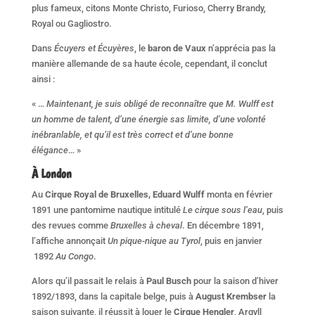
plus fameux, citons Monte Christo, Furioso, Cherry Brandy,
Royal ou Gagliostro.
Dans
Écuyers et Écuyères
, le
baron de Vaux
n’apprécia pas la
manière allemande de sa haute école, cependant, il conclut
ainsi :
« …
Maintenant, je suis obligé de reconnaître que M. Wulff est
un homme de talent, d’une énergie sas limite, d’une volonté
inébranlable, et qu’il est très correct et d’une bonne
élégance
… »
À London
Au
Cirque Royal de Bruxelles, Eduard Wulff
monta en février
1891 une pantomime nautique intitulé
Le cirque sous l’eau
, puis
des revues comme
Bruxelles à cheval
. En décembre 1891,
l’affiche annonçait
Un pique-nique au Tyrol
, puis en janvier
1892
Au Congo
.
Alors qu’il passait le relais à
Paul Busch
pour la saison d’hiver
1892/1893, dans la capitale belge, puis à
August Krembser
la
saison suivante, il réussit à louer le
Cirque Hengler
, Argyll