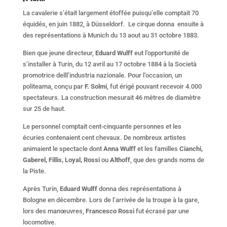
La cavalerie s’était largement étoffée puisqu’elle comptait 70
équidés, en juin 1882, à Düsseldorf. Le cirque donna ensuite à
des représentations à Munich du 13 aout au 31 octobre 1883.
Bien que jeune directeur,
Eduard Wulff
eut l’opportunité de
s’installer à Turin, du 12 avril au 17 octobre 1884 à la Società
promotrice delll’industria nazionale. Pour l’occasion, un
politeama, conçu par
F. Solmi
, fut érigé pouvant recevoir 4.000
spectateurs. La construction mesurait 46 mètres de diamètre
sur 25 de haut.
Le personnel comptait cent-cinquante personnes et les
écuries contenaient cent chevaux. De nombreux artistes
animaient le spectacle dont
Anna Wulff
et les familles
Cianchi,
Gaberel, Fillis, Loyal, Rossi
ou
Althoff
, que des grands noms de
la Piste.
Après Turin,
Eduard Wulff
donna des représentations à
Bologne en décembre. Lors de l’arrivée de la troupe à la gare,
lors des manœuvres,
Francesco Rossi
fut écrasé par une
locomotive.