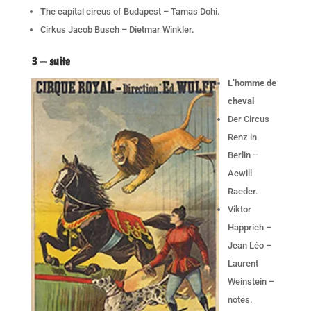
The capital circus of Budapest – Tamas Dohi.
Cirkus Jacob Busch – Dietmar Winkler.
3 – suite
L’homme de
cheval
Der Circus
Renz in
Berlin –
Aewill
Raeder.
Viktor
Happrich –
Jean Léo –
Laurent
Weinstein –
notes.