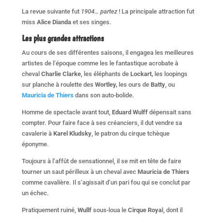
La revue suivante fut
1904… partez
! La principale attraction fut
miss
Alice Dianda
et ses singes.
Les plus grandes attractions
Au cours de ses différentes saisons, il engagea les meilleures
artistes de l’époque comme les le fantastique acrobate à
cheval
Charlie Clarke
, les éléphants de
Lockart,
les loopings
sur planche à roulette des
Wortley,
les ours de
Batty
, ou
Mauricia de Thiers
dans son auto-bolide.
Homme de spectacle avant tout,
Eduard Wulff
dépensait sans
compter. Pour faire face à ses créanciers, il dut vendre sa
cavalerie à
Karel Kludsky
, le patron du cirque tchèque
éponyme.
Toujours à l’affût de sensationnel, il se mit en tête de faire
tourner un saut périlleux à un cheval avec
Mauricia de Thiers
comme cavalière. Il s’agissait d’un pari fou qui se conclut par
un échec.
Pratiquement ruiné,
Wullf
sous-loua le
Cirque Roya
l, dont il