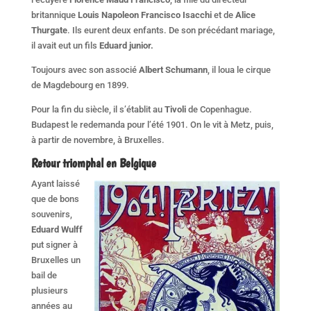
britannique
Louis Napoleon Francisco Isacchi
et de
Alice
Thurgate
. Ils eurent deux enfants. De son précédant mariage,
il avait eut un fils
Eduard junior.
Toujours avec son associé
Albert Schumann
, il loua le cirque
de Magdebourg en 1899.
Pour la fin du siècle, il s’établit au
Tivoli
de Copenhague.
Budapest le redemanda pour l’été 1901. On le vit à Metz, puis,
à partir de novembre, à Bruxelles.
Retour triomphal en Belgique
Ayant laissé
que de bons
souvenirs,
Eduard Wulff
put signer à
Bruxelles un
bail de
plusieurs
années au