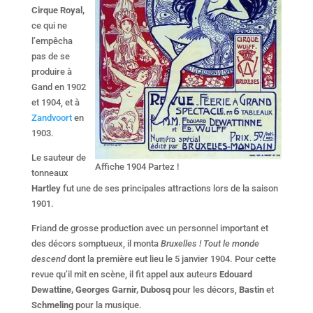
Cirque Royal,
ce qui ne
l’empêcha
pas de se
produire à
Gand en 1902
et 1904, et à
Zandvoort
en
1903.
Le sauteur de
Affiche 1904 Partez !
tonneaux
Hartley
fut une de ses principales attractions lors de la saison
1901.
Friand de grosse production avec un personnel important et
des décors somptueux, il monta
Bruxelles ! Tout le monde
descend
dont la première eut lieu le 5 janvier 1904. Pour cette
revue qu’il mit en scène, il fit appel aux auteurs
Edouard
Dewattine, Georges Garnir, Dubosq
pour les décors,
Bastin
et
Schmeling
pour la musique.