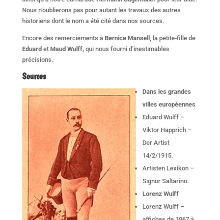
Nous n’oublierons pas pour autant les travaux des autres
historiens dont le nom a été cité dans nos sources.
Encore des remerciements à
Bernice Mansell
, la petite-fille de
Eduard
et
Maud Wulff,
qui nous fourni d’inestimables
précisions.
Sources
Dans les grandes
villes européennes
Eduard Wulff –
Viktor Happrich –
Der Artist
14/2/1915.
Artisten Lexikon –
Signor Saltarino.
Lorenz Wulff
Lorenz Wulff –
affiches de 1867 à