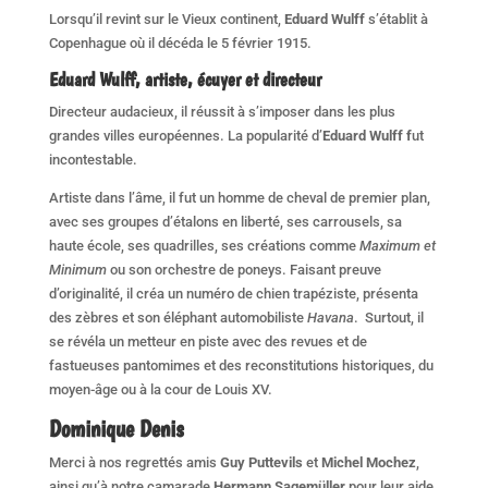
Lorsqu’il revint sur le Vieux continent,
Eduard Wulff
s’établit à
Copenhague où il décéda le 5 février 1915.
Eduard Wulff, artiste, écuyer et directeur
Directeur audacieux, il réussit à s’imposer dans les plus
grandes villes européennes. La popularité d’
Eduard Wulff f
ut
incontestable.
Artiste dans l’âme, il fut un homme de cheval de premier plan,
avec ses groupes d’étalons en liberté, ses carrousels, sa
haute école, ses quadrilles, ses créations comme
Maximum et
Minimum
ou son orchestre de poneys. Faisant preuve
d’originalité, il créa un numéro de chien trapéziste, présenta
des zèbres et son éléphant automobiliste
Havana
. Surtout, il
se révéla un metteur en piste avec des revues et de
fastueuses pantomimes et des reconstitutions historiques, du
moyen-âge ou à la cour de Louis XV.
Dominique Denis
Merci à nos regrettés amis
Guy Puttevils
et
Michel Mochez
,
ainsi qu’à notre camarade
Hermann Sagemüller
pour leur aide.