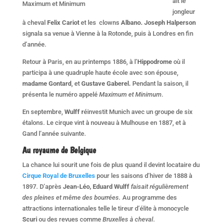
ait le
Maximum et Minimum
jongleur
à cheval
Felix Cariot
et les clowns
Albano. Joseph Halperson
signala sa venue à Vienne à la Rotonde, puis à Londres en fin
d’année.
Retour à Paris, en au printemps 1886, à l’
Hippodrome
où il
participa à une quadruple haute école avec son épouse,
madame Gontard
, et
Gustave Gaberel.
Pendant la saison, il
présenta le numéro appelé
Maximum et Minimum
.
En septembre,
Wulff r
éinvestit Munich avec un groupe de six
étalons. Le cirque vint à nouveau à Mulhouse en 1887, et à
Gand l’année suivante.
Au royaume de Belgique
La chance lui sourit une fois de plus quand il devint locataire du
Cirque Royal de Bruxelles
pour les saisons d’hiver de 1888 à
1897. D’après
Jean-Léo, Eduard Wulff
faisait régulièrement
des pleines et même des bourrées.
Au programme des
attractions internationales telle le tireur d’élite à monocycle
Scuri
ou des revues comme
Bruxelles à cheval
.