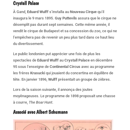
Crystall Palace
À Gand,
Eduard Wulff
s’installa au
Nouveau Cirque
qu’il
inaugura le 9 mars 1895.
Guy Puttevils
assura que le cirque ne
désemplit pas durant sept semaines. Cette même année, il
vendit le cirque de Budapest et sa concession du zoo, ce qui ne
l’empêchera pas de revenir un peu plus tard dans ce haut lieu
du divertissement.
Le public londonien put apprécier une fois de plus les
spectacles de
Eduard Wulff
au
Crystall Palace
en décembre
95 sous l’enseigne de
Continental Circus
avec au programme
les frères
Krasucki
qui jouaient du concertina en équilibre de
tête. En janvier 1896,
Wulff
présentait un groupe de zèbres.
Lors de la saison suivante, il annonça des joutes
moyênageuses. Le programme de 1898 proposait une chasse
à courre,
The Boar Hunt
.
Associé avec Albert Schumann