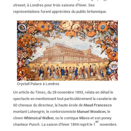
streeet, à Londres pour trois saisons d’hiver. Ses
représentations furent appréciées du public britannique.
Crystall Palace à Londres
Un article du
Times
, du 28 novembre 1893, relata en détail le
spectacle en mentionnant tout particulièrement la cavalerie de
60 chevaux du directeur, la haute école de
Maud Francesco
montant Lohengrin, le contorsionniste
Manuel Woodson,
le
clown
Whimsical Walker,
ou le comique
Misco
et son poney
er
chanteur
Punch
. La saison d’hiver 1894 reprit le 1
novembre.