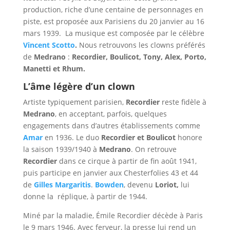
production, riche d’une centaine de personnages en
piste, est proposée aux Parisiens du 20 janvier au 16
mars 1939. La musique est composée par le célèbre
Vincent Scotto
.
Nous retrouvons les clowns préférés
de
Medrano
:
Recordier, Boulicot, Tony, Alex, Porto,
Manetti et Rhum.
L’âme légère d’un clown
Artiste typiquement parisien,
Recordier
reste fidèle à
Medrano
, en acceptant, parfois, quelques
engagements dans d’autres établissements comme
Amar
en 1936. Le duo
Recordier et Boulicot
honore
la saison 1939/1940 à
Medrano
. On retrouve
Recordier
dans ce cirque à partir de fin août 1941,
puis participe en janvier aux Chesterfolies 43 et 44
de
Gilles Margaritis
.
Bowden
, devenu
Loriot,
lui
donne la réplique, à partir de 1944.
Miné par la maladie, Émile Recordier décède à Paris
le 9 mars 1946. Avec ferveur, la presse lui rend un