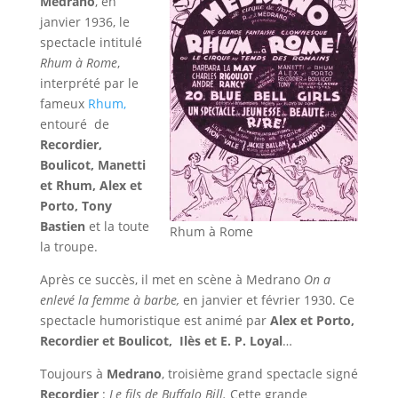
Medrano
, en
janvier 1936, le
spectacle intitulé
Rhum à Rome
,
interprété par le
fameux
Rhum,
entouré de
Recordier,
Boulicot, Manetti
et Rhum, Alex et
Porto, Tony
Bastien
et la toute
Rhum à Rome
la troupe.
Après ce succès, il met en scène à Medrano
On a
enlevé la femme à barbe,
en janvier et février 1930. Ce
spectacle humoristique est animé par
Alex et Porto,
Recordier et Boulicot, Ilès et E. P. Loyal
…
Toujours à
Medrano
, troisième grand spectacle signé
Recordier
:
Le fils de Buffalo Bill.
Cette grande