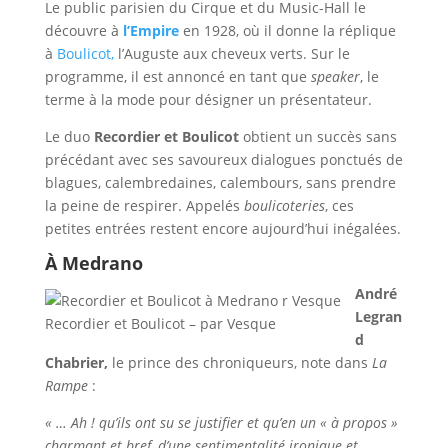
Le public parisien du Cirque et du Music-Hall le
découvre à
l’Empire
en 1928, où il donne la réplique
à
Boulicot,
l’Auguste aux cheveux verts. Sur le
programme, il est annoncé en tant que
speaker
, le
terme à la mode pour désigner un présentateur.
Le duo
Recordier et Boulicot
obtient un succès sans
précédant avec ses savoureux dialogues ponctués de
blagues, calembredaines, calembours, sans prendre
la peine de respirer. Appelés
boulicoteries
, ces
petites entrées restent encore aujourd’hui inégalées.
À Medrano
André
Legran
Recordier et Boulicot – par Vesque
d
Chabrier,
le prince des chroniqueurs, note dans
La
Rampe
:
« … Ah ! qu’ils ont su se justifier et qu’en un « à propos »
charmant et bref, d’une sentimentalité ironique et