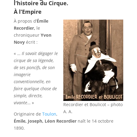
l’histoire du Cirque.
À l’Empire
À propos d’
Émile
Recordier,
le
chroniqueur
Yvon
Novy
écrit :
« …
Il savait dégager le
cirque de sa légende,
de ses poncifs, de son
imagerie
conventionnelle, en
faire quelque chose de
simple, directe,
vivante
… »
Recordier et Boulicot – photo
A. A.
Originaire de
Toulon
,
Émile, Joseph, Léon Recordier
naît le 14 octobre
1890.