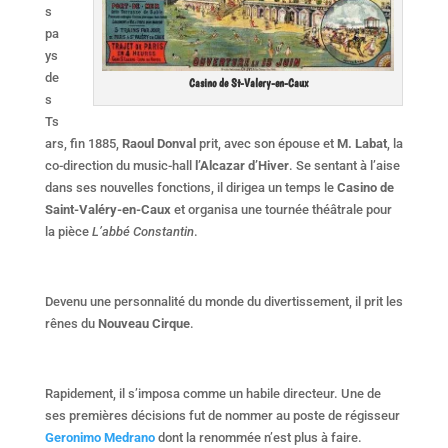
s
pa
ys
de
Casino de St-Valery-en-Caux
s
Ts
ars, fin 1885,
Raoul Donval
prit, avec son épouse et
M. Labat
, la
co-direction du music-hall
l’Alcazar d’Hiver
. Se sentant à l’aise
dans ses nouvelles fonctions, il dirigea un temps le
Casino de
Saint-Valéry-en-Caux
et organisa une tournée théâtrale pour
la pièce
L’abbé Constantin
.
Devenu une personnalité du monde du divertissement, il prit les
rênes du
Nouveau Cirque
.
Rapidement, il s’imposa comme un habile directeur. Une de
ses premières décisions fut de nommer au poste de régisseur
Geronimo Medrano
dont la renommée n’est plus à faire.