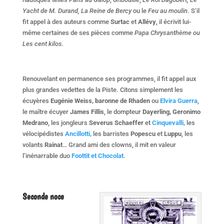
Yacht de M. Durand, La Reine de Bercy
ou le
Feu au moulin
. S’il
fit appel à des auteurs comme
Surtac
et
Allévy
, il écrivit lui-
même certaines de ses pièces comme
Papa Chrysanthème ou
Les
cent kilos.
Renouvelant en permanence ses programmes, il fit appel aux
plus grandes vedettes de la Piste. Citons simplement les
écuyères
Eugénie Weiss, baronne de Rhaden
ou
Elvira Guerra
,
le maître écuyer
James Fillis
, le dompteur
Dayerling, Geronimo
Medrano
, les jongleurs
Severus Schaeffer
et
Cinquevalli,
les
vélocipédistes
Ancillotti,
les barristes
Popescu
et
Luppu
, les
volants
Rainat
… Grand ami des clowns, il mit en valeur
l’inénarrable duo
Foottit et Chocolat
.
Seconde noce