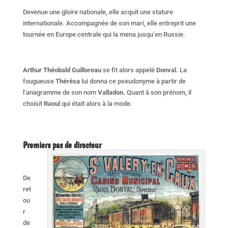
Devenue une gloire nationale, elle acquit une stature
internationale. Accompagnée de son mari, elle entreprit une
tournée en Europe centrale qui la mena jusqu’en Russie.
Arthur Théobald Guilloreau
se fit alors appelé
Donval
. La
fougueuse
Thérésa
lui donna ce pseudonyme à partir de
l’anagramme de son nom
Valladon.
Quant à son prénom, il
choisit
Raoul
qui était alors à la mode.
Premiers pas de directeur
De
ret
ou
r
de