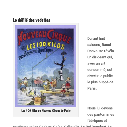
Le défilé des vedettes
Durant huit
saisons,
Raoul
Donva
l se révéla
un dirigeant qui,
avec un art
consommé, sut
divertir le public
le plus huppé de
Paris.
Nous lui devons
Les 100 kilos au Nouveau Cirque de Paris
des pantomimes
féériques et
nautiques telles
Paris au Galop
,
Gribouille
,
Le Roi Dagobert, Le