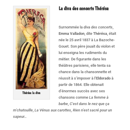
La diva des concerts Thérésa
Surnommée la
diva des concerts
,
Emma Valladon
, dite
Thérésa
, était
née le 25 avril 1837 à La Bazoche-
Gouet. Son père jouait du violon et
lui enseigna les rudiments du
métier. De figurante dans les
théâtres parisiens, elle tenta sa
chance dans la chansonnette et
réussit à s’imposer à
l’Eldorado
à
partir de 1864. Elle obtenait
d’énormes succès avec ses
Thérésa la diva
chansons comme
La femme à
barbe
,
C’est dans le nez que ça
m’chatouille
,
La Vénus aux carottes, Rien n’est sacré pour un
sapeur…