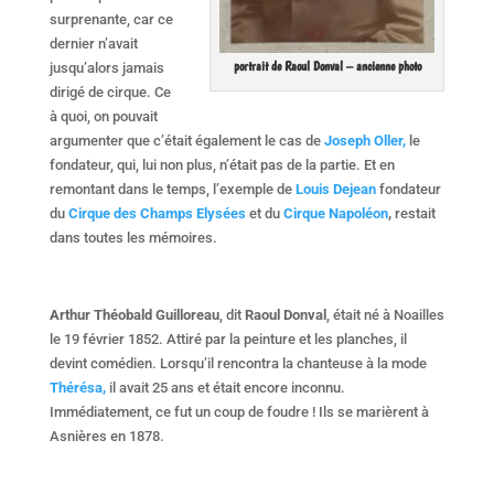
surprenante, car ce
dernier n’avait
portrait de Raoul Donval – ancienne photo
jusqu’alors jamais
dirigé de cirque. Ce
à quoi, on pouvait
argumenter que c’était également le cas de
Joseph Oller,
le
fondateur, qui, lui non plus, n’était pas de la partie. Et en
remontant dans le temps, l’exemple de
Louis Dejean
fondateur
du
Cirque des Champs Elysées
et du
Cirque Napoléon
,
restait
dans toutes les mémoires.
Arthur Théobald Guilloreau
, dit
Raoul Donval
, était né à Noailles
le 19 février 1852. Attiré par la peinture et les planches, il
devint comédien. Lorsqu’il rencontra la chanteuse à la mode
Thérésa,
il avait 25 ans et était encore inconnu.
Immédiatement, ce fut un coup de foudre ! Ils se marièrent à
Asnières en 1878.