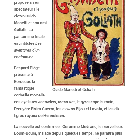
propose à ses
spectateurs le
clown
Guido
Manetti
et son ami
Goliath
. La
pantomime finale
est intitulée
Les
aventures d’un
cordonnier.
Despard Plège
présente à
Bordeaux la
fantastique
Guido Manetti et Goliath
corbeille mortelle
des cyclistes
Jacowlew
,
Menn Ret
, le gyroscope humain,
l’écuyère
Elvira Guerra
, les clowns
Bijou et Lavata
, et les dix
tigres royaux de
Henricksen.
La nouvelle est confirmée :
Geronimo Medrano
, le merveilleux
Boum-Boum
, malade depuis quelques temps, ne paraîtra plus