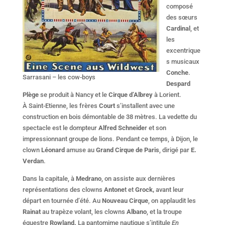
composé
des sœurs
Cardinal
, et
les
excentrique
s musicaux
Conche
.
Sarrasani – les cow-boys
Despard
Plège
se produit à Nancy et le
Cirque d’Albrey
à Lorient.
À Saint-Etienne, les frères
Court
s’installent avec une
construction en bois démontable de 38 mètres. La vedette du
spectacle est le dompteur
Alfred Schneide
r et son
impressionnant groupe de lions. Pendant ce temps, à Dijon, le
clown
Léonard
amuse au
Grand Cirque de Paris
, dirigé par
E.
Verdan
.
Dans la capitale, à
Medrano
, on assiste aux dernières
représentations des clowns
Antone
t et
Grock,
avant leur
départ en tournée d’été. Au
Nouveau Cirque
, on applaudit les
Rainat
au trapèze volant, les clowns
Albano
, et la troupe
équestre
Rowland.
La pantomime nautique s’intitule
En