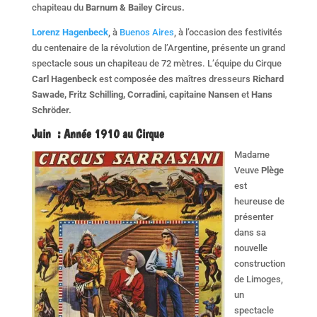
chapiteau du
Barnum & Bailey Circus.
Lorenz Hagenbeck
, à
Buenos Aires
, à l’occasion des festivités
du centenaire de la révolution de l’Argentine, présente un grand
spectacle sous un chapiteau de 72 mètres. L’équipe du Cirque
Carl Hagenbeck
est composée des maîtres dresseurs
Richard
Sawade, Fritz Schilling, Corradini, capitaine Nansen
et
Hans
Schröder.
Juin
:
Année 1910 au Cirque
Madame
Veuve
Plège
est
heureuse de
présenter
dans sa
nouvelle
construction
de Limoges,
un
spectacle