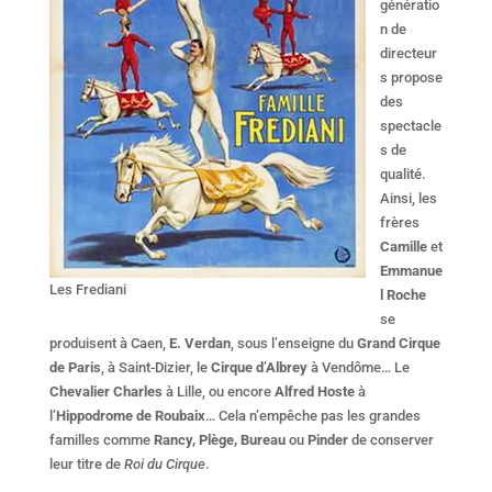
génératio
n de
directeur
s propose
des
spectacle
s de
qualité.
Ainsi, les
frères
Camille
et
Emmanue
Les Frediani
l Roche
se
produisent à Caen,
E. Verdan
, sous l’enseigne du
Grand Cirque
de Paris
, à Saint-Dizier, le
Cirque d’Albrey
à Vendôme… Le
Chevalier Charles
à Lille, ou encore
Alfred Hoste
à
l’
Hippodrome de Roubaix
… Cela n’empêche pas les grandes
familles comme
Rancy, Plège, Bureau
ou
Pinder
de conserver
leur titre de
Roi du Cirque
.