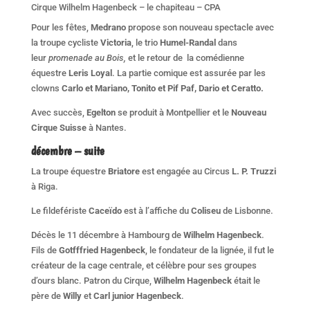
Cirque Wilhelm Hagenbeck – le chapiteau – CPA
Pour les fêtes,
Medrano
propose son nouveau spectacle avec
la troupe cycliste
Victoria
, le trio
Humel-Randal
dans
leur
promenade au Bois,
et le retour de la comédienne
équestre
Leris Loyal
. La partie comique est assurée par les
clowns
Carlo et Mariano, Tonito et Pif Paf, Dario et Ceratto.
Avec succès,
Egelton
se produit à Montpellier et le
Nouveau
Cirque Suisse
à Nantes.
décembre – suite
La troupe équestre
Briatore
est engagée au Circus
L. P. Truzzi
à Riga.
Le fildefériste
Caceïdo
est à l’affiche du
Coliseu
de Lisbonne.
Décès le 11 décembre à Hambourg de
Wilhelm Hagenbeck
.
Fils de
Gotfffried Hagenbeck
, le fondateur de la lignée, il fut le
créateur de la cage centrale, et célèbre pour ses groupes
d’ours blanc. Patron du Cirque,
Wilhelm Hagenbeck
était le
père de
Willy
et
Carl junior Hagenbeck
.