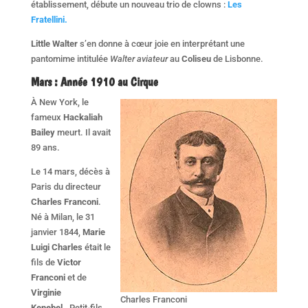
établissement, débute un nouveau trio de clowns :
Les
Fratellini.
Little Walter
s’en donne à cœur joie en interprétant une
pantomime intitulée
Walter aviateur
au
Coliseu
de Lisbonne.
Mars : Année 1910 au Cirque
À New York, le
fameux
Hackaliah
Bailey
meurt. Il avait
89 ans.
Le 14 mars, décès à
Paris du directeur
Charles Franconi
.
Né à Milan, le 31
janvier 1844,
Marie
Luigi Charles
était le
fils de
Victor
Franconi
et de
Virginie
Charles Franconi
Kenebel
. Petit-fils