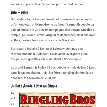
vacances,
prétexte à d’aimables jeux de bord de mer.
juin – suite
Outre-Manche, la troupe
Hanneford
tourne en Irlande tandis
qu’en Angleterre, l’
Hippodrome
de Great-Yarmouth débute sa
saison estivale le 27 juin, en compagnie des clowns
Doodles
et
Pimple
. Au
Tower Circus, August
et
September
, ainsi que
Jojo
et
Rute
, restent les clowns favoris de Blackpool.
Sarrasani
s’installe à Donau et
Beketow
continue ses
représentations à Budapest.
Louis Jean Overgaard
et sa
troupe, ainsi que
Cinicelli
s’installent à Copenhague.
Le grand
Barnum & Bailey Circus
débute le mois de juin à Lynn,
dans le Massachuset. Puis, les frères Ringling plantent leurs
chapiteaux à Milwaukee le 20 juin.
Juillet
:
Année 1910 au Cirque
Av
ant
sa