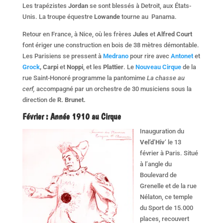
Les trapézistes
Jordan
se sont blessés à Detroit, aux États-
Unis. La troupe équestre
Lowande
tourne au Panama.
Retour en France, à Nice, où les frères
Jules
et
Alfred Court
font ériger une construction en bois de 38 mètres démontable.
Les Parisiens se pressent à
Medrano
pour rire avec
Antonet
et
Grock
, Carpi
et
Noppi
, et les
Plattier
. Le
Nouveau Cirque
de la
rue Saint-Honoré programme la pantomime
La chasse au
cerf,
accompagné par un orchestre de 30 musiciens sous la
direction de
R. Brunet.
Février : Année 1910 au Cirque
Inauguration du
Vel’d’Hiv
‘ le 13
février à Paris. Situé
à l’angle du
Boulevard de
Grenelle et de la rue
Nélaton, ce temple
du Sport de 15.000
places, recouvert