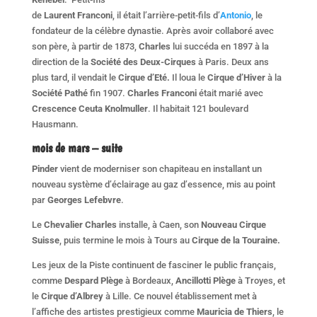
de
Laurent Franconi
, il était l’arrière-petit-fils d’
Antonio
, le
fondateur de la célèbre dynastie. Après avoir collaboré avec
son père, à partir de 1873,
Charles
lui succéda en 1897 à la
direction de la
Société des Deux-Cirques
à Paris. Deux ans
plus tard, il vendait le
Cirque d’Eté.
Il loua le
Cirque d’Hiver
à la
Société Pathé
fin 1907.
Charles Franconi
était marié avec
Crescence Ceuta Knolmuller
. Il habitait 121 boulevard
Hausmann.
mois de
mars – suite
Pinder
vient de moderniser son chapiteau en installant un
nouveau système d’éclairage au gaz d’essence, mis au point
par
Georges Lefebvre
.
Le
Chevalier Charles
installe, à Caen, son
Nouveau Cirque
Suisse
, puis termine le mois à Tours au
Cirque de la Touraine.
Les jeux de la Piste continuent de fasciner le public français,
comme
Despard Plège
à Bordeaux,
Ancillotti Plège
à Troyes, et
le
Cirque d’Albrey
à Lille. Ce nouvel établissement met à
l’affiche des artistes prestigieux comme
Mauricia de Thiers
, le