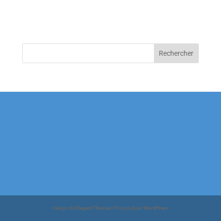
Design de
Elegant Themes
| Propulsé par
WordPress