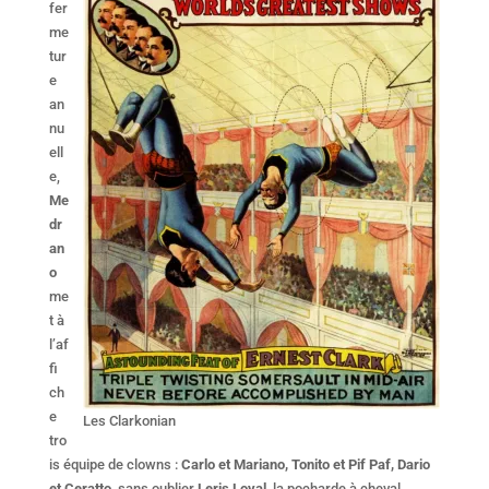
fer
me
tur
e
an
nu
ell
e,
Me
dr
an
o
me
t à
l’af
fi
ch
e
Les Clarkonian
tro
is équipe de clowns :
Carlo et Mariano, Tonito et Pif Paf, Dario
et Ceratto,
sans oublier
Leris Loyal,
la pocharde à cheval.