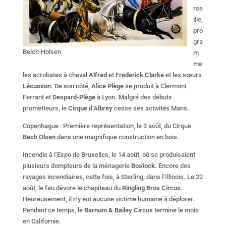
rse
ille,
pro
gra
Belch-Holsen
m
me
les acrobates à cheval
Alfred
et
Frederick Clarke
et les sœurs
Lécusson
. De son côté,
Alice Plège
se produit à Clermont
Ferrant et
Despard-Plège
à Lyon. Malgré des débuts
prometteurs, le
Cirque d’Albrey
cesse ses activités Mans.
Copenhague : Première représentation, le 3 août, du Cirque
Bech Olsen
dans une magnifique construction en bois.
Incendie à l’Expo de Bruxelles, le 14 août, où se produisaient
plusieurs dompteurs de la ménagerie
Bostock
. Encore des
ravages incendiaires, cette fois, à Sterling, dans l’Illinois. Le 22
août, le feu dévore le chapiteau du
Ringling Bros Circus
.
Heureusement, il n’y eut aucune victime humaine à déplorer.
Pendant ce temps, le
Barnum & Bailey Circus
termine le mois
en Californie.