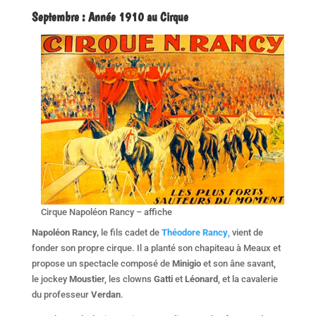
Septembre
:
Année 1910 au Cirque
Cirque Napoléon Rancy – affiche
Napoléon Rancy,
le fils cadet de
Théodore Rancy
,
vient de
fonder son propre cirque. Il a planté son chapiteau à Meaux et
propose un spectacle composé de
Minigio
et son âne savant,
le jockey
Moustie
r, les clowns
Gatti
et
Léonard
, et la cavalerie
du professeur
Verdan
.