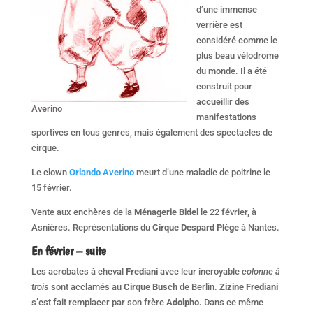
d’une immense
verrière est
considéré comme le
plus beau vélodrome
du monde. Il a été
construit pour
accueillir des
Averino
manifestations
sportives en tous genres, mais également des spectacles de
cirque.
Le clown
Orlando Averino
meurt d’une maladie de poitrine le
15 février.
Vente aux enchères de la
Ménagerie Bidel
le 22 février, à
Asnières. Représentations du
Cirque Despard Plège
à Nantes.
En
février – suite
Les acrobates à cheval
Frediani
avec leur incroyable
colonne à
trois
sont acclamés au
Cirque Busch
de Berlin.
Zizine Frediani
s’est fait remplacer par son frère
Adolpho.
Dans ce même