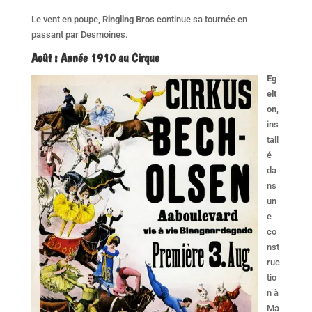
Le vent en poupe,
Ringling Bros
continue sa tournée en
passant par Desmoines.
Août
:
Année 1910 au Cirque
Eg
elt
on
,
ins
tall
é
da
ns
un
e
co
nst
ruc
tio
n à
Ma