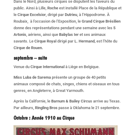
Dans le Nord, plusieurs cirques se disputent les faveurs du
public. Ainsi à Lille,
Roche
est installé Place de la République et
le
Cirque Excelsior
, dirigé par
Dutrieu
, à l’Hippodrome. À
Roubaix, à l’occasion de l’Exposition, le
Grand Cirque Brésilien
donne des représentations pendant une semaine avec les
5
Artonis
, aériens, ainsi que
Babylas Ier
et ses animaux
savants. Le
Cirque Royal
dirigé par
L. Hermand,
est l’hôte du
Cirque de Rouen.
septembre – suite
Venue du
Cirque International
à Liège en Belgique.
Miss Luba de Sarema
présente un groupe de 40 petits
animaux composé de chats, singes, chiens et oiseaux en tous
genres, en Angleterre, à Great Yarmouth.
Après la Californie, le
Barnum & Bailey Circu
s arrive au Texas.
Par ailleurs,
Ringling Bros
passe à Oklahoma le 21 septembre.
Octobre
:
Année 1910 au Cirque