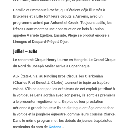
Camille
et
Emmanuel Roche
, qui s’étaient déjà illustrés à
Bruxelles et à Lille font leurs débuts à Amiens, avec un
programme animé par
Antonet
et
Grock
. Toujours actifs, les
frères
Court
montent une construction en bois à Toulon,
appelée
Variété Egelton.
Ensuite,
Plège
se produit encore à
Limoges et
Despard-Plège
à Dijon.
juillet – suite
Le renommé
Cirque Henry
tourne en Hongrie. Le
Grand Cirque
du Nord
de
Joseph Moller
arrive à Copenhague.
Aux États-Unis, au
Ringling Bros Circus
, les
Clarkonian
(
Charles F. et Ernest J. Clarke
) tournent
le triple
au trapèze
volant. S’ils ne sont pas les créateurs de cet exploit (attribué à
la voltigeuse
Lena Jordan
avec son père), ils sont les premiers
à le présenter régulièrement. En plus de leur prestation
aérienne à grande hauteur ils se distinguaient également dans
la voltige et la jonglerie équestre, comme leurs cousins
Clarke
.
Dans le même programme : les débuts de jeunes trapézistes
mexicains du nom de
Codona
…