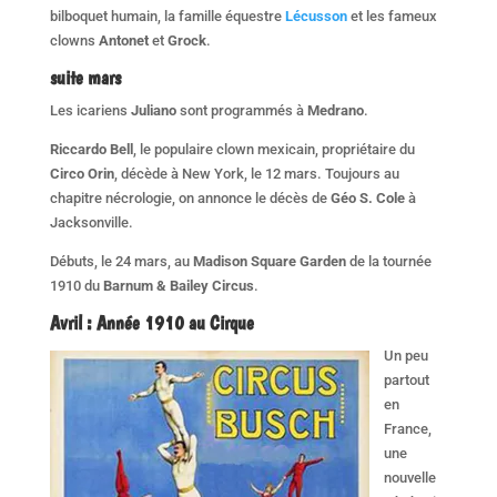
bilboquet humain, la famille équestre
Lécusson
et les fameux
clowns
Antonet
et
Grock
.
suite
mars
Les icariens
Juliano
sont programmés à
Medrano
.
Riccardo Bell
, le populaire clown mexicain, propriétaire du
Circo Orin
, décède à New York, le 12 mars. Toujours au
chapitre nécrologie, on annonce le décès de
Géo S. Cole
à
Jacksonville.
Débuts, le 24 mars, au
Madison Square Garden
de la tournée
1910 du
Barnum & Bailey Circus
.
Avril :
Année 1910 au Cirque
Un peu
partout
en
France,
une
nouvelle