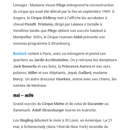
Limoges : Madame Veuve
Plège
entreprend la reconstruction
du
cirque qui avait été détruit par le feu en septembre 1909. À
Angers, le
Cirque d’Albrey
met à l’affiche les acrobates à
cheval
Pisiutti
.
Printania
, dirigé par
Léonce
s’installe à
Vendôme tandis que
Plèg
e obtient son succès habituel à
Montpellier. Enfin, le Cirque roumain
Sidol
i présente son
nouveau programme à Strasbourg.
Bostock
revient à Paris, avec sa ménagerie et prend ses
quartiers au
Jardin Acclimatation.
On y retrouve les dompteurs
Jack Bonavita
et ses lions, la
Princesse Aurora
et ses ours
polaires,
Miller
et ses éléphants,
Joyat,
Gaillard
, madame
Dorcy
.
Un autre dresseur
Hawkins
, anime avec ses chiens, les
soirées de Medrano.
mai – suite
Grand succès du
Cirque Miehe
et de celui de
Ducander
au
Danemark.
Adolf Strassburger
tourne en Autriche.
Les
Ringling
débutent le mois à St Louis, en Amérique. Le 21
mai, à Schenectady (dans l’état de New York) incendie du