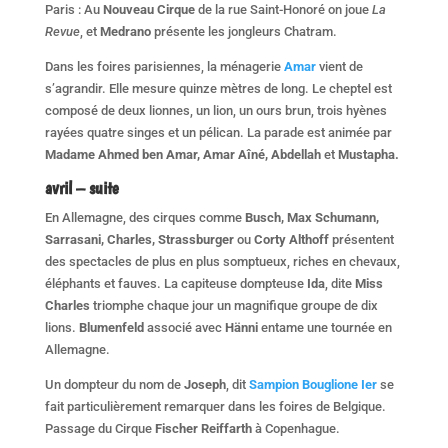
Paris : Au
Nouveau Cirque
de la rue Saint-Honoré on joue
La
Revue
, et
Medrano
présente les jongleurs Chatram.
Dans les foires parisiennes, la ménagerie
Amar
vient de
s’agrandir. Elle mesure quinze mètres de long. Le cheptel est
composé de deux lionnes, un lion, un ours brun, trois hyènes
rayées quatre singes et un pélican. La parade est animée par
Madame Ahmed ben Amar, Amar Aîné, Abdellah
et
Mustapha.
avril – suite
En Allemagne, des cirques comme
Busch, Max Schumann,
Sarrasani, Charles, Strassburger
ou
Corty Althoff
présentent
des spectacles de plus en plus somptueux, riches en chevaux,
éléphants et fauves. La capiteuse dompteuse
Ida
, dite
Miss
Charles
triomphe chaque jour un magnifique groupe de dix
lions.
Blumenfeld
associé avec
Hänni
entame une tournée en
Allemagne.
Un dompteur du nom de
Joseph
, dit
Sampion Bouglione Ier
se
fait particulièrement remarquer dans les foires de Belgique.
Passage du Cirque
Fischer Reiffarth
à Copenhague.